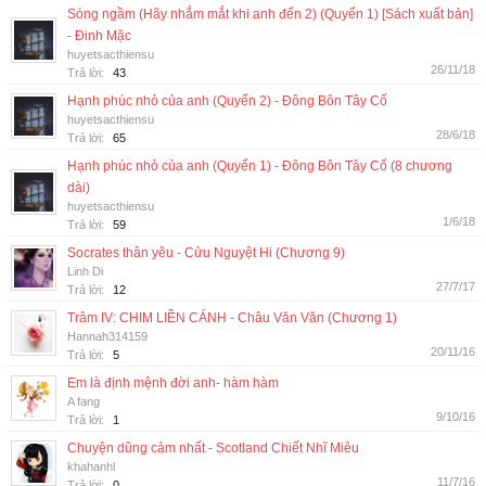
Sóng ngầm (Hãy nhắm mắt khi anh đến 2) (Quyển 1) [Sách xuất bản]
- Đinh Mặc
huyetsacthiensu
26/11/18
Trả lời:
43
Hạnh phúc nhỏ của anh (Quyển 2) - Đông Bôn Tây Cố
huyetsacthiensu
28/6/18
Trả lời:
65
Hạnh phúc nhỏ của anh (Quyển 1) - Đông Bôn Tây Cố (8 chương
dài)
huyetsacthiensu
1/6/18
Trả lời:
59
Socrates thân yêu - Cửu Nguyệt Hi (Chương 9)
Linh Di
27/7/17
Trả lời:
12
Trâm IV: CHIM LIỀN CÁNH - Châu Văn Văn (Chương 1)
Hannah314159
20/11/16
Trả lời:
5
Em là định mệnh đời anh- hàm hàm
A fang
9/10/16
Trả lời:
1
Chuyện dũng cảm nhất - Scotland Chiết Nhĩ Miêu
khahanhl
11/7/16
Trả lời:
0