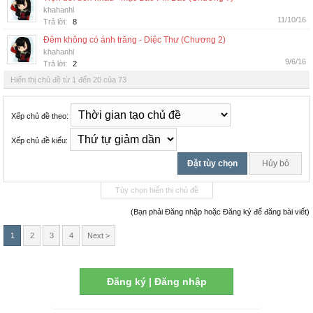
khahanhl
11/10/16
Trả lời:
8
Đêm không có ánh trăng - Diệc Thư (Chương 2)
khahanhl
9/6/16
Trả lời:
2
Hiển thị chủ đề từ 1 đến 20 của 73
Xếp chủ đề theo:
Xếp chủ đề kiểu:
Tùy chọn hiển thị chủ đề
(Bạn phải Đăng nhập hoặc Đăng ký để đăng bài viết)
1
2
3
4
Next >
Đăng ký | Đăng nhập