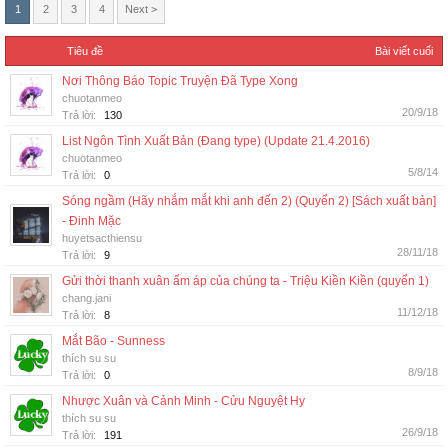
1
2
3
4
Next >
Tiêu đề
Bài viết cuối
Nơi Thông Báo Topic Truyện Đã Type Xong
chuotanmeo
20/9/18
Trả lời:
130
List Ngôn Tình Xuất Bản (Đang type) (Update 21.4.2016)
chuotanmeo
5/8/14
Trả lời:
0
Sóng ngầm (Hãy nhắm mắt khi anh đến 2) (Quyển 2) [Sách xuất bản]
- Đinh Mặc
huyetsacthiensu
28/11/18
Trả lời:
9
Gửi thời thanh xuân ấm áp của chúng ta - Triệu Kiền Kiền (quyển 1)
chang.jani
11/12/18
Trả lời:
8
Mắt Bão - Sunness
thích su su
8/9/18
Trả lời:
0
Nhược Xuân và Cảnh Minh - Cửu Nguyệt Hy
thích su su
26/9/18
Trả lời:
191