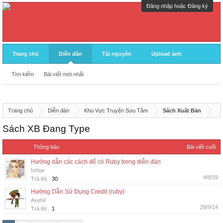
Đăng nhập hoặc Đăng ký
Trang chủ
Diễn đàn
Tài nguyên
Upload ảnh
Tìm kiếm
Bài viết mới nhất
Trang chủ
Diễn đàn
Khu Vực Truyện Sưu Tầm
Sách Xuất Bản
Sách XB Đang Type
Thông báo
Bài viết cuối
Hướng dẫn các cách để có Ruby trong diễn đàn
Ishtar
4/8/19
Trả lời:
30
Hướng Dẫn Sử Dụng Credit (ruby)
Avehil
29/9/14
Trả lời:
1