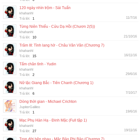
120 ngày nhìn trộm - Sái Tuấn
khahanhl
11/7/16
Trả lời:
1
Từng Niên Thiếu - Cửu Dạ Hồi (Chươn 2(5))
khahanhl
21/10/16
Trả lời:
10
Trâm III: Tình lang hờ - Châu Văn Văn (Chương 7)
khahanhl
16/11/16
Trả lời:
15
Tấm chân tình - Yudin
khahanhl
29/6/16
Trả lời:
2
Nữ tặc Giang Bắc - Tiên Chanh (Chương 1)
khahanhl
7/10/17
Trả lời:
6
Dòng thời gian - Michael Crichton
JupiterGalileo
19/6/16
Trả lời:
1
Mạc Phụ Hàn Hạ - Đinh Mặc (Full tập 1)
khahanhl
19/11/16
Trả lời:
27
Trọn đời bên nhau - Mặc Bảo Phi Bảo (Chương 7)