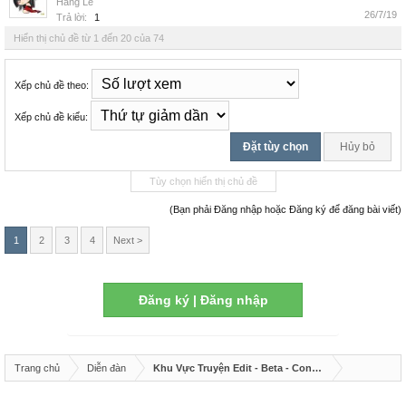
Hằng Lê
26/7/19
Trả lời:
1
Hiển thị chủ đề từ 1 đến 20 của 74
Xếp chủ đề theo:
Xếp chủ đề kiểu:
Tùy chọn hiển thị chủ đề
(Bạn phải Đăng nhập hoặc Đăng ký để đăng bài viết)
1
2
3
4
Next >
Đăng ký | Đăng nhập
Trang chủ
Diễn đàn
Khu Vực Truyện Edit - Beta - Convert