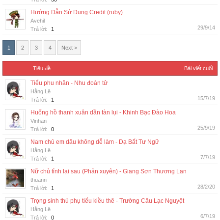
Hướng Dẫn Sử Dụng Credit (ruby)
Avehil
29/9/14
Trả lời:
1
1
2
3
4
Next >
Tiêu đề
Bài viết cuối
Tiểu phu nhân - Nhu đoàn tử
Hằng Lê
15/7/19
Trả lời:
1
Huống hồ thanh xuân dần tàn lụi - Khinh Bạc Đào Hoa
Vinhan
25/9/19
Trả lời:
0
Nam chủ em dâu không dễ làm - Dạ Bất Tư Ngữ
Hằng Lê
7/7/19
Trả lời:
1
Nữ chủ tỉnh lại sau (Phản xuyên) - Giang Sơn Thương Lan
thuann
28/2/20
Trả lời:
1
Trọng sinh thủ phụ tiểu kiều thê - Trường Câu Lạc Nguyệt
Hằng Lê
6/7/19
Trả lời:
0