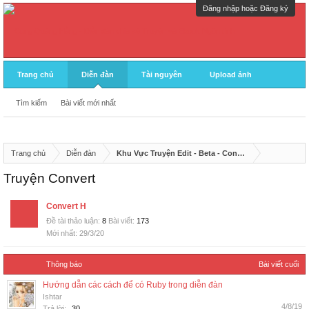
Đăng nhập hoặc Đăng ký
Trang chủ
Diễn đàn
Tài nguyên
Upload ảnh
Tìm kiếm
Bài viết mới nhất
Trang chủ
Diễn đàn
Khu Vực Truyện Edit - Beta - Convert
Truyện Convert
Convert H
Đề tài thảo luận:
8
Bài viết:
173
29/3/20
Thông báo
Bài viết cuối
Hướng dẫn các cách để có Ruby trong diễn đàn
Ishtar
4/8/19
Trả lời:
30