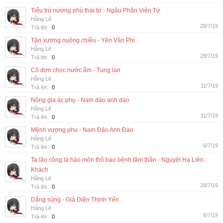
Tiểu trù nương phủ thái tử - Ngâu Phân Viên Tử
Hằng Lê
28/7/19
Trả lời:
0
Tận xương nuông chiều - Yên Vân Phi
Hằng Lê
28/7/19
Trả lời:
0
Cô đơn chọc nước ấm - Tung lan
Hằng Lê
11/7/19
Trả lời:
0
Nông gia ác phụ - Nam đảo anh đào
Hằng Lê
11/7/19
Trả lời:
0
Mệnh vượng phu - Nam Đảo Anh Đào
Hằng Lê
6/7/19
Trả lời:
0
Ta lão công là hào môn thô bạo bệnh tâm thần - Nguyệt Hạ Liên
Khách
Hằng Lê
28/7/19
Trả lời:
0
Dắng sủng - Giả Diện Thịnh Yến
Hằng Lê
6/7/19
Trả lời:
0