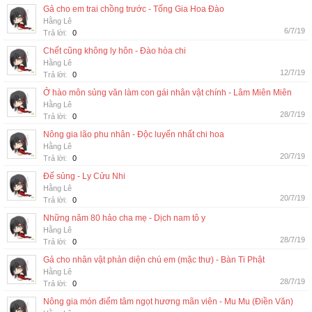
Gả cho em trai chồng trước - Tống Gia Hoa Đào
Hằng Lê
6/7/19
Trả lời:
0
Chết cũng không ly hôn - Đào hòa chi
Hằng Lê
12/7/19
Trả lời:
0
Ở hào môn sủng văn làm con gái nhân vật chính - Lâm Miên Miên
Hằng Lê
28/7/19
Trả lời:
0
Nông gia lão phu nhân - Độc luyến nhất chi hoa
Hằng Lê
20/7/19
Trả lời:
0
Đế sủng - Ly Cửu Nhi
Hằng Lê
20/7/19
Trả lời:
0
Những năm 80 hảo cha mẹ - Dịch nam tô y
Hằng Lê
28/7/19
Trả lời:
0
Gả cho nhân vật phản diện chú em (mặc thư) - Bàn Ti Phật
Hằng Lê
28/7/19
Trả lời:
0
Nông gia món điểm tâm ngọt hương mãn viên - Mu Mu (Điền Văn)