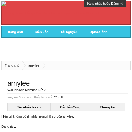
Đăng nhập hoặc Đăng ký
Trang chủ
Diễn đàn
Tài nguyên
Upload ảnh
Trang chủ
amylee
amylee
Well-Known Member
, Nữ, 31
amylee được nhìn thấy lần cuối:
2/6/18
Tin nhắn hồ sơ
Các bài đăng
Thông tin
Hiện tại không có tin nhắn trong hồ sơ của amylee.
Đang tải...