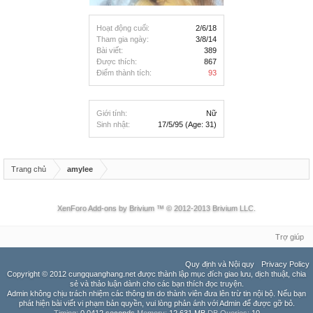
Hoạt động cuối:
2/6/18
Tham gia ngày:
3/8/14
Bài viết:
389
Được thích:
867
Điểm thành tích:
93
Giới tính:
Nữ
Sinh nhật:
17/5/95
(Age: 31)
Trang chủ
amylee
XenForo Add-ons by Brivium ™ © 2012-2013 Brivium LLC.
Trợ giúp
Quy định và Nội quy
Privacy Policy
Copyright © 2012 cungquanghang.net được thành lập mục đích giao lưu, dịch thuật, chia
sẻ và thảo luận dành cho các bạn thích đọc truyện.
Admin không chịu trách nhiệm các thông tin do thành viên đưa lên trừ tin nội bộ. Nếu bạn
phát hiện bài viết vi phạm bản quyền, vui lòng phản ánh với Admin để được gỡ bỏ.