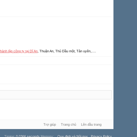
hành lập công ty tại Dĩ An
, Thuận An, Thủ Dầu
, Tân uyên,.....
Trợ giúp
Trang chủ
Lên đầu trang
Timing:
0.0366 seconds
Memory:
Quy định và Nội quy
Privacy Policy