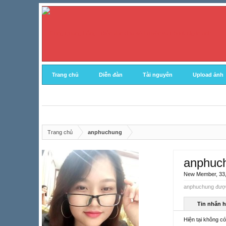
Trang chủ
Diễn đàn
Tài nguyên
Upload ảnh
Trang chủ
anphuchung
anphuc
New Member
, 33
anphuchung được 
Tin nhắn 
Hiện tại không c