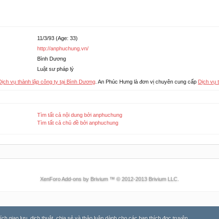
11/3/93 (Age: 33)
http://anphuchung.vn/
Bình Dương
Luật sư pháp lý
ịch vụ thành lập công ty tại Bình Dương
. An Phúc Hưng là đơn vị chuyên cung cấp
Dịch vụ t
Tìm tất cả nội dung bởi anphuchung
Tìm tất cả chủ đề bởi anphuchung
XenForo Add-ons by Brivium ™ © 2012-2013 Brivium LLC.
 giao lưu, dịch thuật, chia sẻ và thảo luận dành cho các bạn thích đọc truyện.