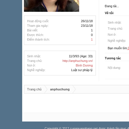
Đang tải...
Về tôi
Hoạt động cuối:
26/11/18
Sinh nhật:
Tham gia ngày:
23/11/18
Trang chủ:
Bài viết:
1
Nơi ở:
Được thích:
0
Điểm thành tích:
1
Nghề nghiệp:
Bạn muốn tìm
D
Sinh nhật:
11/3/93
(Age: 33)
Tương tác
Trang chủ:
http://anphuchung.vn/
Nơi ở:
Bình Dương
Nội dung:
Nghề nghiệp:
Luật sư pháp lý
Trang chủ
anphuchung
Copyright © 2012 cungquanghang.net được thành lập mục đích