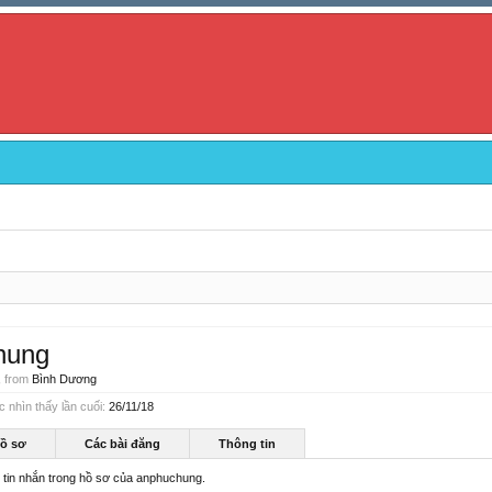
hung
,
from
Bình Dương
nhìn thấy lần cuối:
26/11/18
hồ sơ
Các bài đăng
Thông tin
ó tin nhắn trong hồ sơ của anphuchung.