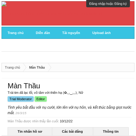
Đăng nhập hoặc Đăng ký
Trang chủ
Diễn đàn
Tài nguyên
Upload ảnh
Trang chủ
Màn Thầu
Màn Thầu
Trái tim đã lạc lối, vô tâm với thiên hạ (✿◡‿◡)
, Nữ
Trial Moderator
Editor
Tình yêu bắt đầu với nụ cười, lớn lên với nụ hôn, và kết thúc bằng giọt nước
mắt.
26/3/15
Màn Thầu được nhìn thấy lần cuối:
10/12/22
Tin nhắn hồ sơ
Các bài đăng
Thông tin