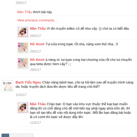
29/5/17
Màn Thầu
thích bài này.
View previous comments...
Màn Thầu
Vì tên truyện editor cũ để như vậy :)) chứ ta có biết đâu
29/5/17
Hờ Annh
Tui sửa trong topic rồi nha, nàng xem thử nha. :3
29/5/17
Hờ Annh
à nàng ơi, tui type xong hai chương vừa rồi cho tui chuyển
qua beta được hem vậy? ;-;
29/5/17
Bạch Tiểu Ngọc
Chào nàng bánh bao, cho ta hỏi làm sao để truyện mình sáng
tác hoặc truyện dịch đưa lên được tiêu đề trang chủ thế?
12/5/17
Màn Thầu
Chào bạn :D bạn vào khu vực thuộc thể loại bạn muốn
đăng thì có chỗ đăng chủ đề mới bên tay phải ngay phía trên đó, thì
bạn sẽ tạo tiêu đề vào nội dung trên topic. Mỗi lần bạn đăng bài hoặc
là có comt thì topic sẽ được đẩy lên.
12/5/17