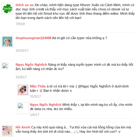
thích su su
Xin chào, mình hiện đang type Nhược Xuân và Cảnh Minh, mình có
đọc mục tính credit và thấy với mục sách xuất bản nếu chưa có ebook và tự
type thì liên hệ với Smod khu vực để được tính theo thang điểm editor. Mình thấy
tên bạn trong danh sách nên liên hệ với bạn!
7/8/18
thuphuongtran224498
Ad ơi giờ có cần typer nữa không ạ ?
20/10/17
Ngọc Ngốc Nghếch
Nàng ơi thấy nàng tuyển typer mình có đk mà ko thấy hồi
âm, ko biết nàng có nhận đc ko?
31/5/17
Màn Thầu
à tớ có trả lời r mà :( @Ngọc Ngốc Nghếch ở dưới bình
luận r :(( Bạn k nhận được s
31/5/17
Ngọc Ngốc Nghếch
Mình thấy r, tại tên mình tag ko vô ấy, cho mình
đk beta vs nha. tks bn nhiều.
1/6/17
Hờ Annh
Ca này khó quá nàng à... Tui thử xóa cái má hồng hồng của ẻm mà
vẫn hong thấy ẻm bớt trẻ đi chút nào... ;;-;; Hay tìm hình bố với con? :v