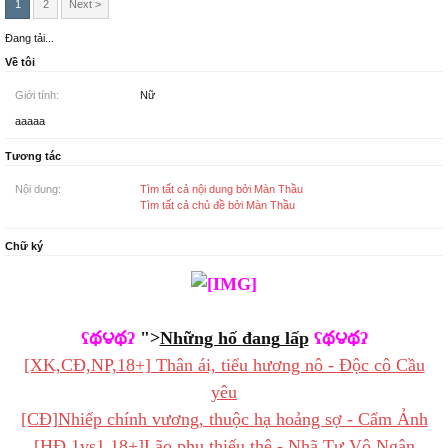
1
2
Next >
Đang tải...
Về tôi
Giới tính:
Nữ
aaaaa
Tương tác
Nội dung:
Tìm tất cả nội dung bởi Màn Thầu
Tìm tất cả chủ đề bởi Màn Thầu
Chữ ký
ʕథ౪థʔ
">
Những hố
lấp
ʕథ౪థʔ
[XK,CĐ,NP,18+] Thân ái, tiểu hương nô - Độc cô Cầu
yêu
[CĐ]Nhiếp chính vương, thuộc hạ hoảng sợ - Cẩm Ảnh
[HĐ,1vs1,18+]Lão phu thiếu thê - Nhã Tư Vô Ngân