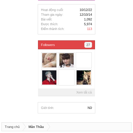
Hoạt động cuối:
10/12/22
Tham gia ngày:
12/10/14
Bài viết:
1,092
Được thích:
5,974
Điểm thành tích:
113
Followers
27
Xem tất cả
Giới tính:
Nữ
Trang chủ
Màn Thầu