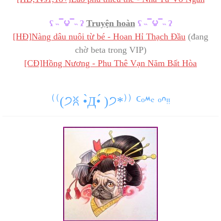
ʕ ˵ ̿ ౪ ̿ ˵ ʔ
Truyện hoàn
ʕ ˵ ̿ ౪ ̿ ˵ ʔ
[HĐ]Nàng dâu nuôi từ bé - Hoan Hỉ Thạch Đầu
(
chờ beta trong VIP)
[CĐ]Hồng Nương - Phu Thê Vạn Năm Bất Hòa
⁽⁽(੭ꐦ •̀Д•́ )੭*⁾⁾ ᑦᵒᔿᵉ ᵒᐢᵎᵎ