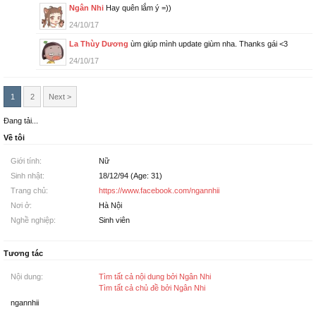
Ngân Nhi
Hay quên lắm ý =))
24/10/17
La Thùy Dương
ùm giúp mình update giùm nha. Thanks gái <3
24/10/17
1
2
Next >
Đang tải...
Về tôi
Giới tính:
Nữ
Sinh nhật:
18/12/94 (Age: 31)
Trang chủ:
https://www.facebook.com/ngannhii
Nơi ở:
Hà Nội
Nghề nghiệp:
Sinh viên
Tương tác
Nội dung:
Tìm tất cả nội dung bởi Ngân Nhi
Tìm tất cả chủ đề bởi Ngân Nhi
ngannhii