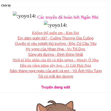
Chữ ký
Các truyện
hoàn bởi Ngân Nhi
Không thể quên em - Kim Đại
Em dám quên tôi? - Cuồng Thượng Gia Cuồng
Quyến rũ yêu nghiệt thủ trưởng - Độc Cô Cầu Yêu
Hy vọng của Nhan Họa - Vụ Thỉ Dực
Sủng phi đường - Đinh Đông Nhất
Nhật kí hôn nhân của tôi và thần tượng - Wendy Ô Nha
Đều tại vầng trăng gây họa - 11 Giờ Phải Ngủ
Năm tháng ngọt ngào của anh và em - Vô Ảnh Hữu Tung
Tôi có mắt âm dương
Truyện
edit