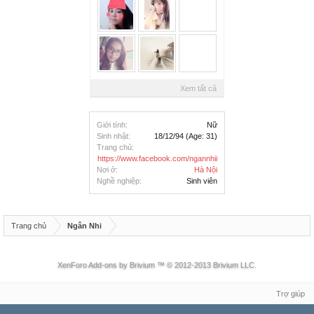
Xem tất cả
Giới tính:
Nữ
Sinh nhật:
18/12/94
(Age: 31)
Trang chủ:
https://www.facebook.com/ngannhii
Nơi ở:
Hà Nội
Nghề nghiệp:
Sinh viên
Trang chủ
Ngân Nhi
XenForo Add-ons by Brivium ™ © 2012-2013 Brivium LLC.
Trợ giúp