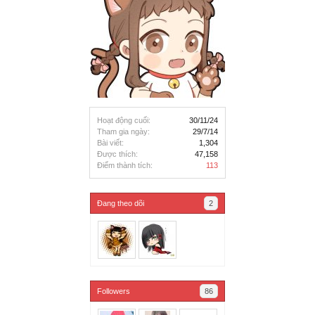
Hoạt động cuối:
30/11/24
Tham gia ngày:
29/7/14
Bài viết:
1,304
Được thích:
47,158
Điểm thành tích:
113
Đang theo dõi
2
Followers
86