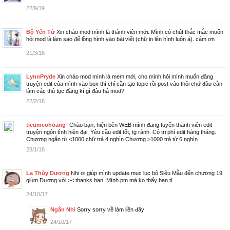
22/9/19
Bộ Yến Tử
Xin chào mod mình là thành viên mới. Mình có chút thắc mắc muốn
hỏi mod là làm sao để lồng hình vào bài viết (chữ in lên hình luôn á). cám ơn
21/3/18
LynnPryde
Xin chào mod mình là mem mới, cho mình hỏi mình muốn đăng
truyện edit của mình vào box thì chỉ cần tạo topic rồi post vào thôi chứ đâu cần
làm các thủ tục đăng kí gì đâu hả mod?
22/2/18
tieumeohoang
-Chào bạn, hiện bên WEB mình đang tuyển thành viên edit
truyện ngôn tình hiện đại. Yêu cầu edit tốt, tg rảnh. Có tri phí edit hàng tháng.
Chương ngắn từ <1000 chữ trả 4 nghìn Chương >1000 trả từ 6 nghìn
28/1/18
La Thùy Dương
Nhi ơi giúp mình update mục lục bộ Siêu Mẫu đến chương 19
giùm Dương với >< thanks bạn. Mình pm mà ko thấy bạn tl
24/10/17
Ngân Nhi
Sorry sorry về làm liền đây
24/10/17