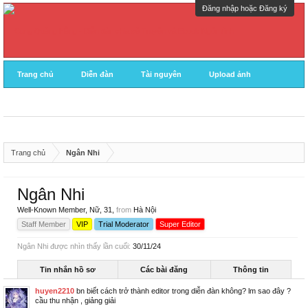
Đăng nhập hoặc Đăng ký
Trang chủ
Diễn đàn
Tài nguyên
Upload ảnh
Trang chủ
Ngân Nhi
Ngân Nhi
Well-Known Member
, Nữ, 31,
from
Hà Nội
Staff Member
VIP
Trial Moderator
Super Editor
Ngân Nhi được nhìn thấy lần cuối:
30/11/24
Tin nhắn hồ sơ
Các bài đăng
Thông tin
huyen2210
bn biết cách trở thành editor trong diễn đàn không? lm sao đây ?
cầu thu nhận , giảng giải