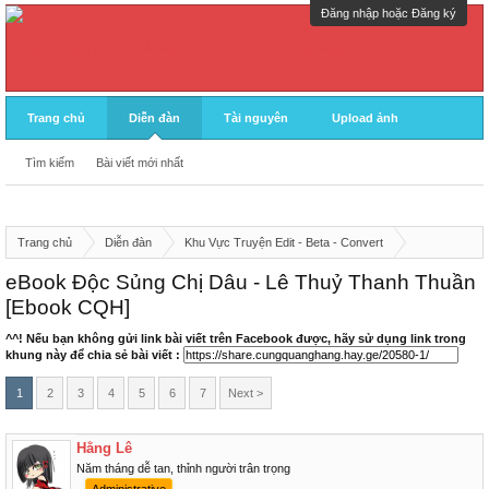
Đăng nhập hoặc Đăng ký
Trang chủ
Diễn đàn
Tài nguyên
Upload ảnh
Tìm kiếm
Bài viết mới nhất
Trang chủ
Diễn đàn
Khu Vực Truyện Edit - Beta - Convert
eBook Cung Quảng Hằng
eBook Độc Sủng Chị Dâu - Lê Thuỷ Thanh Thuần
[Ebook CQH]
^^! Nếu bạn không gửi link bài viết trên Facebook được, hãy sử dụng link trong
khung này để chia sẻ bài viết :
1
2
3
4
5
6
7
Next >
Hằng Lê
Năm tháng dễ tan, thỉnh người trân trọng