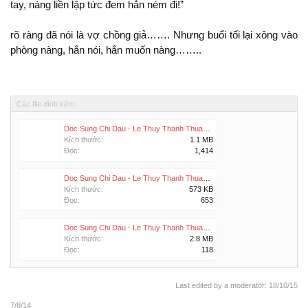
tay, nàng liền lập tức đem
ném
!”
ràng
là vợ chồng giả……. Nhưng buổi tối lại xông vào
phòng nàng,
,
muốn nàng……..
Các file đính kèm:
Doc Sung Chi Dau - Le Thuy Thanh Thuan.prc
Kích thước:
1.1 MB
Đọc:
1,414
Doc Sung Chi Dau - Le Thuy Thanh Thuan.epub
Kích thước:
573 KB
Đọc:
653
Doc Sung Chi Dau - Le Thuy Thanh Thuan.pdf
Kích thước:
2.8 MB
Đọc:
118
Last edited by a moderator:
18/10/15
7/8/14