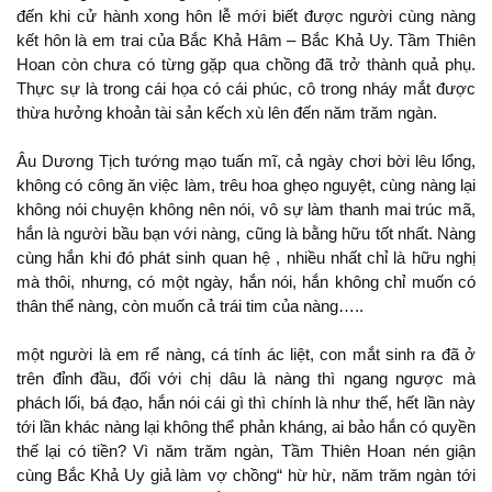
đến khi cử hành xong hôn lễ mới biết được người cùng nàng
kết hôn là em trai của Bắc Khả Hâm – Bắc Khả Uy. Tầm Thiên
Hoan còn chưa có từng gặp qua chồng
trở thành quả phụ.
Thực
là trong cái họa có cái phúc,
trong nháy mắt được
thừa hưởng khoản tài sản kếch xù lên đến năm trăm ngàn.
Âu Dương Tịch tướng mạo tuấn mĩ, cả ngày chơi bời lêu lổng,
có công ăn việc làm, trêu hoa ghẹo nguyệt, cùng nàng lại
chuyện
nên
, vô
làm thanh mai trúc mã,
là người bầu bạn với nàng, cũng là bằng hữu tốt nhất. Nàng
cùng
khi đó phát sinh quan hệ , nhiều nhất chỉ là hữu nghị
mà thôi, nhưng, có
ngày,
,
chỉ muốn có
thân thể nàng, còn muốn cả trái tim của nàng…..
người là em rể nàng, cá tính ác liệt, con mắt sinh ra
ở
đỉnh đầu, đối với chị dâu là nàng
ngang ngược mà
phách lối, bá đạo,
cái gì
chính là như thế, hết lần này
tới lần khác nàng lại
thể phản kháng, ai bảo
có quyền
thế lại có tiền? Vì năm trăm ngàn, Tầm Thiên Hoan nén giận
cùng Bắc Khả Uy giả làm vợ chồng“ hừ hừ, năm trăm ngàn tới