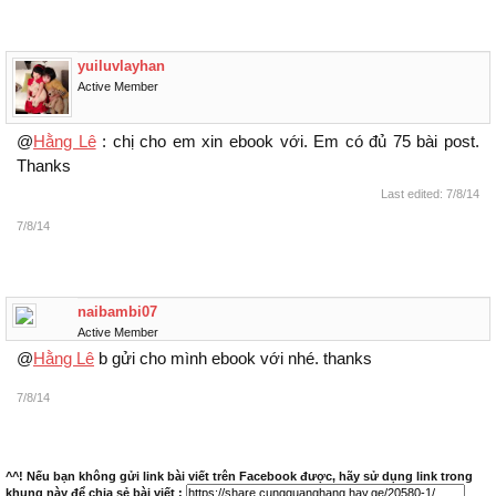
yuiluvlayhan
Active Member
@
Hằng Lê
: chị cho em xin ebook với. Em có đủ 75 bài post.
Thanks
Last edited:
7/8/14
7/8/14
naibambi07
Active Member
@
Hằng Lê
b gửi cho mình ebook với nhé. thanks
7/8/14
^^! Nếu bạn không gửi link bài viết trên Facebook được, hãy sử dụng link trong
khung này để chia sẻ bài viết :