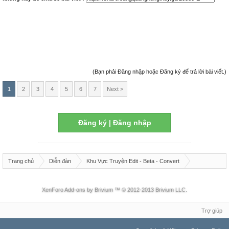
(Bạn phải Đăng nhập hoặc Đăng ký để trả lời bài viết.)
1
2
3
4
5
6
7
Next >
Đăng ký | Đăng nhập
Trang chủ
Diễn đàn
Khu Vực Truyện Edit - Beta - Convert
eBook Cung Quảng Hằng
XenForo Add-ons by Brivium ™ © 2012-2013 Brivium LLC.
Trợ giúp