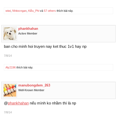
wiwi
,
Nhitocngan
,
Kiều_Phi
và
57 others
thích bài này.
phankhahan
Active Member
ban cho minh hoi truyen nay ket thuc 1v1 hay np
7/8/14
Aly2196
thích bài này.
manubongdem_263
Well-Known Member
@
phankhahan
nếu mình ko nhầm
là np
7/8/14