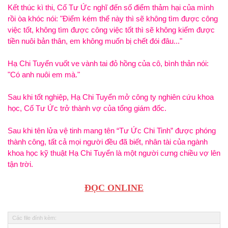
Kết thúc kì thi, Cố Tư Ức nghĩ đến số điểm thảm hại của mình
rồi òa khóc
: "Điểm kém thế này
tìm được công
việc tốt,
tìm được công việc tốt
kiếm được
tiền nuôi bản thân, em
muốn bị chết đói đâu..."
Hạ Chi Tuyển vuốt ve vành tai đỏ hồng của
, bình thản
:
"Có
nuôi em mà."
Sau khi tốt nghiệp, Hạ Chi Tuyển mở công ty nghiên cứu khoa
học, Cố Tư Ức trở thành vợ của tổng giám đốc.
Sau khi tên lửa vệ tinh mang tên “Tư Ức Chi Tinh” được phóng
thành công, tất cả mọi người đều
biết, nhân tài của ngành
khoa học kỹ thuật Hạ Chi Tuyển là
người cưng chiều vợ lên
tận trời.
ĐỌC ONLINE
Các file đính kèm: