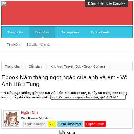
Đăng nhập hoặc Đăng ký
Trang chủ
Diễn đàn
Tài nguyên
Upload ảnh
Tìm kiếm
Bài viết mới nhất
Trang chủ
Diễn đàn
Khu Vực Truyện Edit - Beta - Convert
eBook Cung Quảng Hằng
Ebook Năm tháng ngọt ngào của anh và em - Vô
Ảnh Hữu Tung
^^! Nếu bạn không gửi link bài viết trên Facebook được, hãy sử dụng link trong
khung này để chia sẻ bài viết :
Ngân Nhi
Well-Known Member
Staff Member
VIP
Trial Moderator
Super Editor