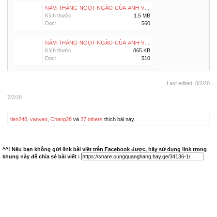
NĂM-THÁNG-NGỌT-NGÀO-CỦA-ANH-VÀ-EM (2).prc
Kích thước:
1.5 MB
Đọc:
560
NĂM-THÁNG-NGỌT-NGÀO-CỦA-ANH-VÀ-EM (2).epub
Kích thước:
865 KB
Đọc:
510
Last edited:
8/2/20
7/2/20
tien248
,
vanveo
,
Chang28
và
27 others
thích bài này.
^^! Nếu bạn không gửi link bài viết trên Facebook được, hãy sử dụng link trong
khung này để chia sẻ bài viết :