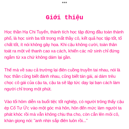
***
Giới thiệu
Học thần Hạ Chi Tuyển, thành tích học tập đứng đầu toàn thành
phố, là học sinh ba tốt trong mắt thầy
, kết quả học tập tốt, tố
chất tốt, ít
gây họa. Khi cậu
cười, toàn thân
toát ra
vẻ thanh cao xa cách, khiến các nữ sinh chỉ đứng
ngắm từ xa chứ
dám lại gần.
Thế mà về sau cả trường lại điên cuồng truyền tai nhau,
là
học thần cũng biết đánh nhau, cũng biết tán
, ai dám trêu
chọc
của cậu ta, cậu ta
lập tức dạy lại bạn cách làm
người chỉ trong
phút.
Vào tối hôm diễn ra buổi tiệc tốt nghiệp, có người trông thấy cậu
ép Cố Tư Ức vào
góc mà hôn, hôn đến mức làm người ta
phát khóc rồi mà vẫn
chịu tha cho, còn cắn lên môi
,
khàn giọng
: "
nhịn sắp điên luôn rồi..."