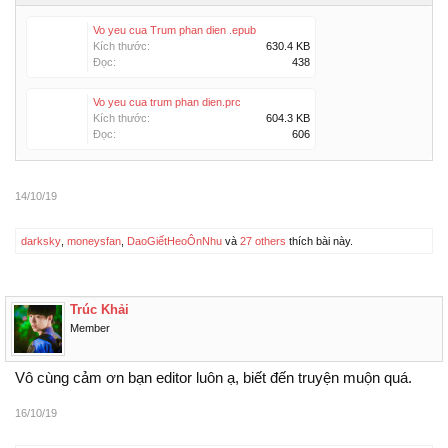
Vo yeu cua Trum phan dien .epub
Kích thước:
630.4 KB
Đọc:
438
Vo yeu cua trum phan dien.prc
Kích thước:
604.3 KB
Đọc:
606
14/10/19
darksky
,
moneysfan
,
DaoGiếtHeoÔnNhu
và
27 others
thích bài này.
Trúc Khải
Member
Vô cùng cảm ơn bạn editor luôn ạ, biết đến truyện muộn quá.
16/10/19