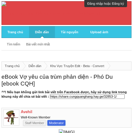
Đăng nhập hoặc Đăng ký
Trang chủ
Diễn đàn
Tài nguyên
Upload ảnh
Tìm kiếm
Bài viết mới nhất
Trang chủ
Diễn đàn
Khu Vực Truyện Edit - Beta - Convert
eBook Cung Quảng Hằng
eBook Vợ yêu của trùm phản diện - Phó Du
[ebook CQH]
^^! Nếu bạn không gửi link bài viết trên Facebook được, hãy sử dụng link trong
khung này để chia sẻ bài viết :
Avehil
Well-Known Member
Staff Member
Moderator