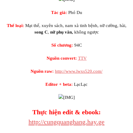
Tác giả:
Phó Du
Thể loại:
Mạt thế, xuyên sách, nam xà tinh bệnh, nữ cường, hài,
song C
,
nữ phụ văn,
ngược
Số chương:
94C
Nguồn convert:
TTV
Nguồn raw:
http://www.lwxs520.com/
Editor + beta:
LạcLạc
Thực
edit & ebook:
http://cungquanghang.hay.ge