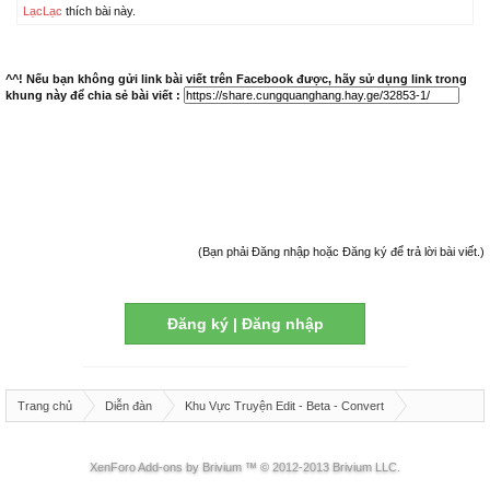
LạcLạc
thích bài này.
^^! Nếu bạn không gửi link bài viết trên Facebook được, hãy sử dụng link trong
khung này để chia sẻ bài viết :
(Bạn phải Đăng nhập hoặc Đăng ký để trả lời bài viết.)
Đăng ký | Đăng nhập
Trang chủ
Diễn đàn
Khu Vực Truyện Edit - Beta - Convert
eBook Cung Quảng Hằng
XenForo Add-ons by Brivium ™ © 2012-2013 Brivium LLC.