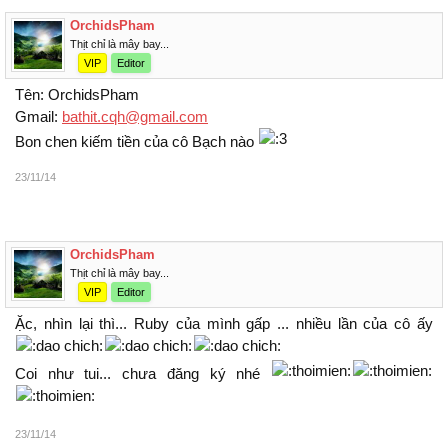
OrchidsPham
Thịt chỉ là mây bay...
VIP
Editor
Tên: OrchidsPham
Gmail:
bathit.cqh@gmail.com
Bon chen kiếm tiền của
Bạch nào
23/11/14
OrchidsPham
Thịt chỉ là mây bay...
VIP
Editor
Ặc, nhìn lại
... Ruby của mình gấp ... nhiều lần của
ấy
Coi như tui... chưa đăng ký nhé
23/11/14