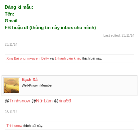
Đăng kí mẫu:
Tên:
Gmail
FB hoặc dt (thông tin này inbox cho mình)
Last edited:
23/11/14
23/11/14
Xing Bairong
,
myuyen
,
Betty
và
1 thành viên khác
thích bài này.
Bạch Xà
Well-Known Member
@
Trinhsnow
@
Nữ Lâm
@
rina93
23/11/14
Trinhsnow
thích bài này.