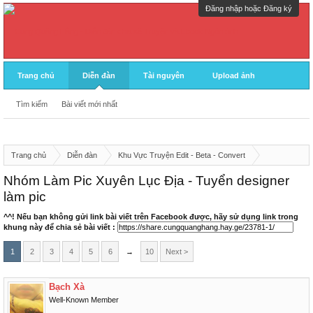
Đăng nhập hoặc Đăng ký
Trang chủ
Diễn đàn
Tài nguyên
Upload ảnh
Tìm kiếm
Bài viết mới nhất
Trang chủ
Diễn đàn
Khu Vực Truyện Edit - Beta - Convert
Thông báo-Hỗ Trợ Editor/Designer
Box Designer
Nhóm Làm Pic Xuyên Lục Địa - Tuyển designer
làm pic
^^! Nếu bạn không gửi link bài viết trên Facebook được, hãy sử dụng link trong
khung này để chia sẻ bài viết :
1
2
3
4
5
6
→
10
Next >
Bạch Xà
Well-Known Member