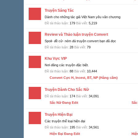
Truyện Sáng Tác
Dành cho những tác giả Việt Nam yêu văn chương
Đề tài thảo luận:
179
Bài viết:
5,219
Review và Thảo luận truyện Convert
Spoil- đề cử- ném đá truyện convert bạn đã đọc
Đề tài thảo luận:
28
Bài viết:
79
Khu Vực VIP
Nơi đăng các truyện đặc biệt.
Đề tài thảo luận:
88
Bài viết:
10,444
Convert Cực H, Incest, BT, NP (Hàng cấm)
Truyện Dành Cho Sắc Nữ
Đề tài thảo luận:
174
Bài viết:
34,091
Sắc Nữ Đang Edit
Sắc
Truyện Hiện Đại
Các truyện thể loại hiện đại
Đề tài thảo luận:
195
Bài viết:
34,561
Hiện Đại Đang Edit
Hiệ