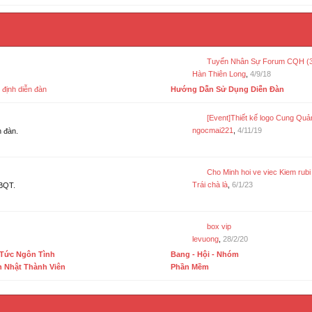
Tuyển Nhân Sự Forum CQH (
Hàn Thiên Long
,
4/9/18
định diễn đàn
Hướng Dẫn Sử Dụng Diễn Đàn
[Event]Thiết kế logo Cung Quảng Hằn
ngocmai221
,
4/11/19
n đàn.
Cho Minh hoi ve viec Kiem rubi
Trái chà là
,
6/1/23
 BQT.
box vip
levuong
,
28/2/20
 Tức Ngôn Tình
Bang - Hội - Nhóm
h Nhật Thành Viên
Phần Mềm