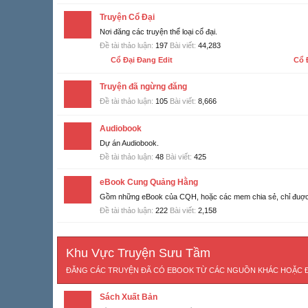
Truyện Cổ Đại
Nơi đăng các truyện thể loại cổ đại.
Đề tài thảo luận:
197
Bài viết:
44,283
Cổ Đại Đang Edit
Cổ 
Truyện đã ngừng đăng
Đề tài thảo luận:
105
Bài viết:
8,666
Audiobook
Dự án Audiobook.
Đề tài thảo luận:
48
Bài viết:
425
eBook Cung Quảng Hằng
Gồm những eBook của CQH, hoặc các mem chia sẻ, chỉ đuợc
Đề tài thảo luận:
222
Bài viết:
2,158
Khu Vực Truyện Sưu Tầm
ĐĂNG CÁC TRUYỆN ĐÃ CÓ EBOOK TỪ CÁC NGUỒN KHÁC HOẶC Đ
Sách Xuất Bản