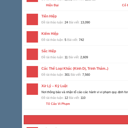
Hiện Đại
Cổ 
Tiên Hiệp
Đề tài thảo luận:
24
Bài viết:
13,090
Kiếm Hiệp
Đề tài thảo luận:
5
Bài viết:
742
Sắc Hiệp
Đề tài thảo luận:
11
Bài viết:
2,609
Các Thể Loại Khác (Kinh Dị, Trinh Thám..)
Đề tài thảo luận:
301
Bài viết:
7,560
Xử Lý – Kỷ Luật
Nơi thông báo và nhận tố cáo các hành vi vi phạm quy định fo
Đề tài thảo luận:
12
Bài viết:
110
Tố Cáo Vi Phạm