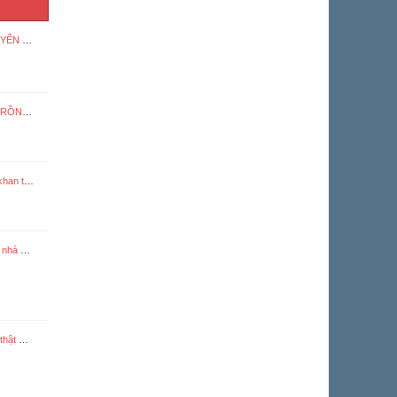
SIGNER
CHI A
ep 2020
n (Full)
như máu