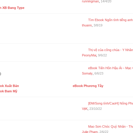
runningman
,
14/4/20
h XB Đang Type
Tìm Ebook Ngôn tình tiếng anh
thuann
,
3/8/19
Thị vệ của công chúa - Y Nhân Khuê Khuê
PeonyMai
,
9/6/22
eBook Tiên Hôn Hậu Ái – Mạc
Somaly
,
6/6/23
)
ok Xuất Bản
eBook Phương Tây
ok Đam Mỹ
[ĐM/Song tính/CaoH] Nông Phu Cùng Xà - Dạ Vũ Thu Đăng (Chư
VịtK
,
23/10/22
Mao Sơn Chóc Quỷ Nhân - Thanh Tử (3613 
Julie Phạm
,
2/6/22