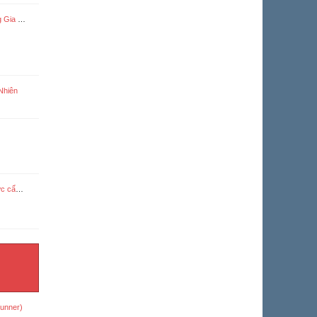
 Cuồng
Nhiên
ơng Lương
unner)