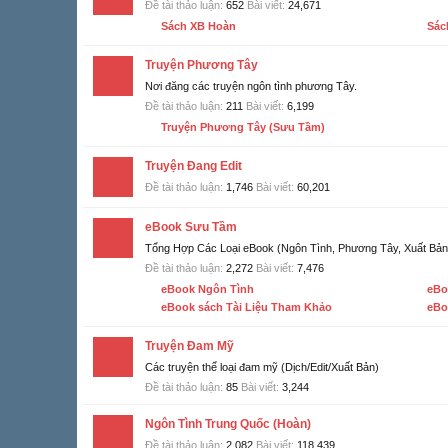
Đề tài thảo luận:
652
Bài viết:
24,671
Sách XB Hoàn
Sác
Truyện Phương Tây
Nơi đăng các truyện ngôn tình phương Tây.
Đề tài thảo luận:
211
Bài viết:
6,199
Truyện Phương Tây (Sưu Tầm)
Truyện Đang Edit
Đề tài thảo luận:
1,746
Bài viết:
60,201
eBook Sưu Tầm
Tổng Hợp Các Loại eBook (Ngôn Tình, Phương Tây, Xuất Bản
Đề tài thảo luận:
2,272
Bài viết:
7,476
eBook Ngôn Tình
eBo
eBook sách Tài Liệu Tham Khảo
eBo
Truyện Đam Mỹ
Các truyện thể loại đam mỹ (Dịch/Edit/Xuất Bản)
Đề tài thảo luận:
85
Bài viết:
3,244
Ngôn Tình Trung Quốc (Hoàn)
Đề tài thảo luận:
2,082
Bài viết:
118,439