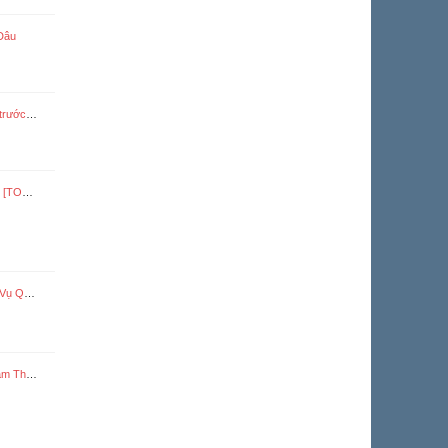
Dâu
ơng - Tụ Trắc
 HOÀN]
n ~~~~)
C105/154)