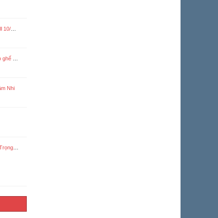
quyển)
 2020
âm Nhi
ồ Nguyệt