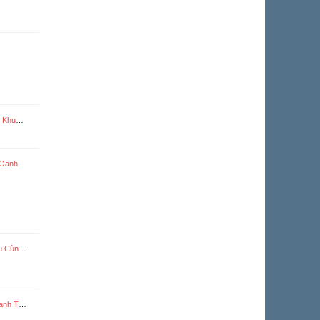
 (1.2_
 Oanh
ơng 32/49)
chương)