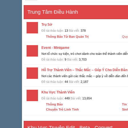
Trung Tâm Điều Hành
Trụ Sở
Đề tài thảo luận:
13
Bài viết:
378
Thông Báo Từ Ban Quản Trị
Quy 
Event - Minigame
Nơi tổ chức sự kiện, trò chơi dành cho toàn thể thành viên diễ
Đề tài thảo luận:
9
Bài viết:
3,703
Hỗ Trợ Thành Viên – Thắc Mắc – Góp Ý Cho Diễn Đàn
Nơi các thành viên gửi các thắc mắc – góp ý về diễn đàn đến
Đề tài thảo luận:
44
Bài viết:
2,187
Khu Vực Thành Viên
Đề tài thảo luận:
449
Bài viết:
13,654
Thông Báo
Tin
Chuyện Trò Linh Tinh
Sin
Khu Vực Truyện Edit - Beta - Convert