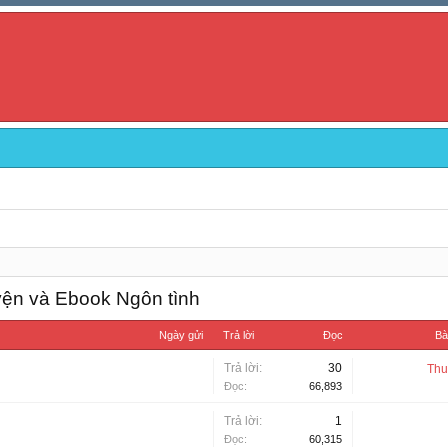
yện và Ebook Ngôn tình
Ngày gửi
Trả lời
Đọc
Bà
Trả lời:
30
Thu
Đọc:
66,893
Trả lời:
1
Đọc:
60,315