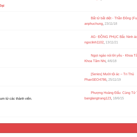
Đại
Bất tử bất diệt - Thần Đông (Full 10/10 
anphuchung
,
23/11/18
AG- ĐỒNG PHỤC Bắc Ninh áo ghế
ngoclinh1102
,
13/11/21
Ngọt ngào nói lời yêu - Khoa T
Khoa Tâm Nhi
,
4/6/18
[Series] Mười tội ác – Tri Thù
PhanSEO4786
,
25/11/19
Phượng Hoàng Đấu: Cùng Tử Trọng Sinh - Bán H
banglangtrang123
,
18/6/15
rum từ các thành viên.