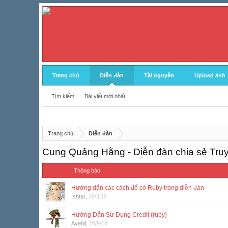
Trang chủ
Diễn đàn
Tài nguyên
Upload ảnh
Tìm kiếm
Bài viết mới nhất
Trang chủ
Diễn đàn
Cung Quảng Hằng - Diễn đàn chia sẻ Tru
Thông báo
Hướng dẫn các cách để có Ruby trong diễn đàn
Ishtar
,
19/3/15
Hướng Dẫn Sử Dụng Credit (ruby)
Avehil
,
29/9/14