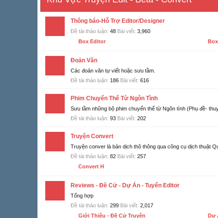
Thông báo-Hỗ Trợ Editor/Designer
Đề tài thảo luận:
48
Bài viết:
3,960
Box Editor
Box
Đoản Văn
Các đoản văn tự viết hoặc sưu tầm.
Đề tài thảo luận:
186
Bài viết:
616
Phim Chuyển Thể Từ Ngôn Tình
Sưu tầm những bộ phim chuyển thể từ Ngôn tình (Phụ đề- thuy
Đề tài thảo luận:
93
Bài viết:
202
Truyện Convert
Truyện conver là bản dịch thô thông qua công cụ dịch thuật Qu
Đề tài thảo luận:
82
Bài viết:
257
Convert H
Reviews - Đề Cử - Dự Án - Tuyển Editor
Tổng hợp
Đề tài thảo luận:
299
Bài viết:
2,017
Giới Thiệu - Đề Cử Truyện
Dự 