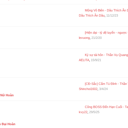
Mộng Vô Biên - Dâu Thích Ăn 
Dâu Thích Ăn Dâu
,
11/12/23
[Hiện đại - tỷ đệ luyến - ngược trước sủng sau] Tiểu thịt tươi của nữ vư
levuong
,
21/2/20
Ký sự tái hôn - Thần Vụ Quang [TOÀN VĂN
AELITA
,
15/9/21
[CĐ-Sắc] Cẩm Tú Đỉnh - Thần Vụ Quang (Hoà
Shinchoi1602
,
3/4/24
 Nữ Hoàn
Cõng BOSS Đến Hạn Cuối - Tam Thiên Lưu Ly (update 
kvy22
,
29/5/25
n Đại Hoàn