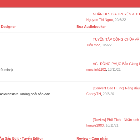
NHẬN DES BÌA TRUYỆN & TUYỂN DE
Nguyen Thi Ngoc
,
20/6/22
 Designer
Box Audiobooker
TUYỂN TẬP CÔNG CHÚA VÀ RỒNG - 
Tiểu mao
,
1/5/22
AG- ĐỒNG PHỤC Bắc Giang khan trai ban d
ngoclinh1102
,
13/11/21
ết minh)
[Convert Cao H, Inc] Nàng dâu nhà họ Chu - Nhị Că
CandyTN
,
29/3/20
icktranslate, không phải bản edit
[Review] Phế Tích - Nhân sinh thật TMD tịch mịch 
hungle2903
,
16/11/21
Án Sắp Edit - Tuyển Editor
Review - Cảm nhận