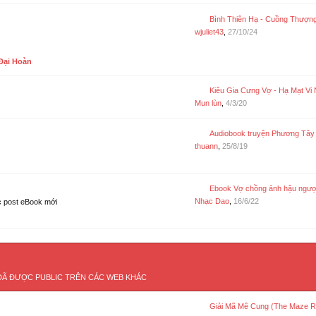
Bình Thiên Hạ - Cuồng Thượng Gia
wjuliet43
,
27/10/24
Đại Hoàn
Kiêu Gia Cưng Vợ - Hạ Mạt Vi 
Mun lùn
,
4/3/20
Audiobook truyện Phương Tây
thuann
,
25/8/19
Ebook Vợ chồng ảnh hậu ngược cẩu hằng ngày - Bán Hạ Lư
Nhạc Dao
,
16/6/22
 post eBook mới
Ã ĐƯỢC PUBLIC TRÊN CÁC WEB KHÁC
Giải Mã Mê Cung (The Maze R