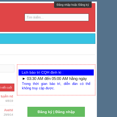
Đăng nhập hoặc Đăng ký
Lịch bảo trì CQH định kì :
► 03:30 AM đến 05:00 AM hằng ngày
Trong thời gian bảo trì, diễn đàn có thể
i viết cuối
không truy cập được.
 tuyền nd
4/8/19
Avehil
Đăng ký | Đăng nhập
29/9/14