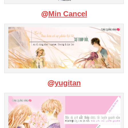
@
Min Cancel
@
yugitan