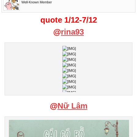
Well-Known Member
quote 1/12-7/12
@
rina93
@
Nữ Lâm