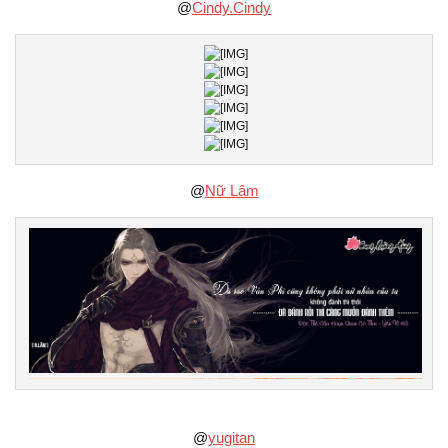
@
Cindy.Cindy
@
Nữ Lâm
@
yugitan