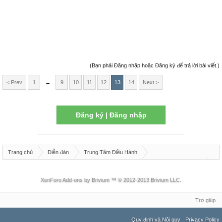
(Bạn phải Đăng nhập hoặc Đăng ký để trả lời bài viết.)
< Prev
1
←
9
10
11
12
13
14
Next >
Đăng ký | Đăng nhập
Trang chủ
Diễn đàn
Trung Tâm Điều Hành
Khu Vực Thành Viên
Chuyện Trò Linh Tinh
XenForo Add-ons by Brivium ™ © 2012-2013 Brivium LLC.
Trợ giúp
Quy định và Nội quy
Privacy Policy