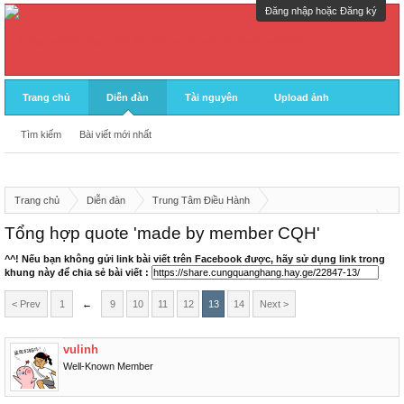
Đăng nhập hoặc Đăng ký
Trang chủ
Diễn đàn
Tài nguyên
Upload ảnh
Tìm kiếm
Bài viết mới nhất
Trang chủ
Diễn đàn
Trung Tâm Điều Hành
Khu Vực Thành Viên
Tổng hợp quote 'made by member CQH'
Chuyện Trò Linh Tinh
^^! Nếu bạn không gửi link bài viết trên Facebook được, hãy sử dụng link trong
khung này để chia sẻ bài viết :
< Prev
1
←
9
10
11
12
13
14
Next >
vulinh
Well-Known Member