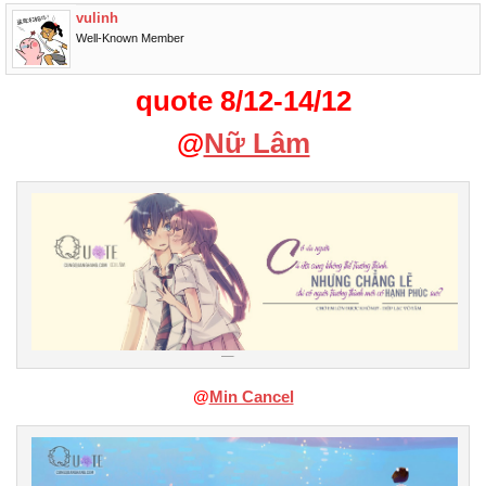
vulinh
Well-Known Member
quote 8/12-14/12
@
Nữ Lâm
@
Min Cancel