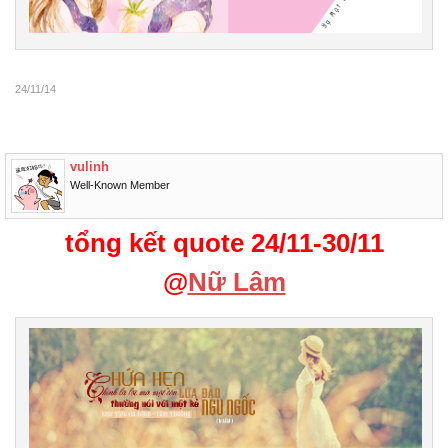
24/11/14
vulinh
Well-Known Member
tổng kết quote 24/11-30/11
@
Nữ Lâm