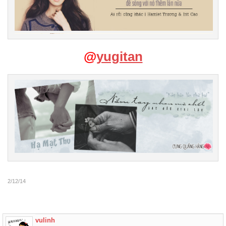
@
yugitan
2/12/14
vulinh