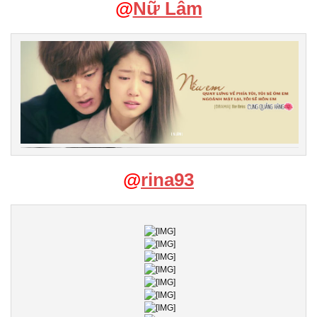
@
Nữ Lâm
@
rina93