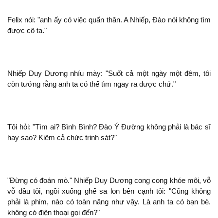
Felix
: "
ấy có việc quấn thân. A Nhiếp, Đào
tìm
được
ta."
Nhiếp Duy Dương nhíu mày: "Suốt cả
ngày
đêm, tôi
còn tưởng rằng
ta có thể tìm ngay ra được chứ."
Tôi hỏi: "Tìm ai? Bình Bình? Đào Ý Đường
phải là bác sĩ
hay sao? Kiêm cả chức trinh sát?"
"Đừng có đoán mò." Nhiếp Duy Dương cong cong khóe môi, vỗ
vỗ đầu tôi, ngồi xuống ghế sa lon bên cạnh tôi: "Cũng
phải là phim, nào có toàn năng như vậy. Là
ta có bạn bè.
có điện thoại gọi đến?"