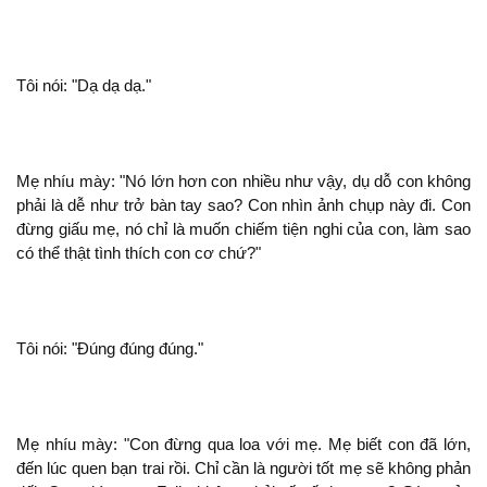
Tôi
: "Dạ dạ dạ."
Mẹ nhíu mày: "Nó lớn hơn con nhiều như vậy, dụ dỗ con
phải là dễ như trở bàn tay sao? Con nhìn ảnh chụp này
. Con
đừng giấu mẹ, nó chỉ là muốn chiếm tiện nghi của con, làm sao
có thể
tình thích con cơ chứ?"
Tôi
: "Đúng đúng đúng."
Mẹ nhíu mày: "Con đừng qua loa với mẹ. Mẹ biết con
lớn,
đến lúc quen bạn trai rồi. Chỉ cần là người tốt mẹ
phản