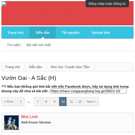
Đăng nhập hoặc Đăng ký
Trang chủ
Diễn đàn
Tài nguyên
Upload ảnh
Tìm kiếm
Bài viết mới nhất
Trang chủ
Diễn đàn
Khu Vực Truyện Sưu Tầm
Ngôn Tình Trung Quốc (Hoàn)
Hiện Đại
Vườn Gai - A Sắc (H)
^^! Nếu bạn không gửi link bài viết trên Facebook được, hãy sử dụng link trong
khung này để chia sẻ bài viết :
< Prev
1
←
7
8
9
10
11
12
Next >
Nhã Linh
Well-Known Member