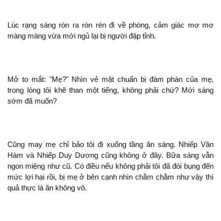
Lúc rạng sáng rón ra rón rén
về phòng, cảm giác mơ mơ
màng màng vừa mới ngủ lại bị người đập tỉnh.
Mở to mắt: "Mẹ?" Nhìn vẻ mặt chuẩn bị đàm phán của mẹ,
trong lòng tôi khẽ than
tiếng,
phải chứ? Mới sáng
sớm
muốn?
Cũng may mẹ chỉ bảo tôi
xuống tầng ăn sáng. Nhiếp Văn
Hàm và Nhiếp Duy Dương cũng
ở đây. Bữa sáng vẫn
ngon miệng như cũ. Có điều nếu
phải tôi
đói bụng đến
mức lợi hại rồi, bị mẹ ở bên cạnh nhìn chằm chằm như vậy
quả thực là ăn
vô.