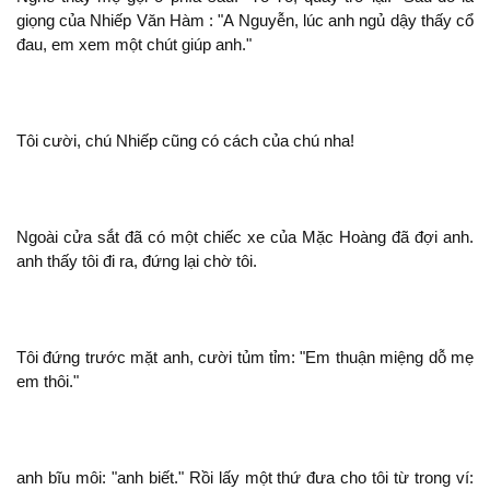
giọng của Nhiếp Văn Hàm : "A Nguyễn, lúc
ngủ dậy thấy cổ
đau, em xem
chút giúp
."
Tôi cười, chú Nhiếp cũng có cách của chú nha!
Ngoài cửa sắt
có
chiếc xe của Mặc Hoàng
đợi
.
thấy tôi
ra, đứng lại chờ tôi.
Tôi đứng trước mặt
, cười tủm tỉm: "Em thuận miệng dỗ mẹ
em thôi."
bĩu môi: "
biết." Rồi lấy
thứ đưa cho tôi từ trong ví: