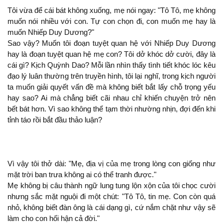
Tôi vừa để cái bát
xuống, mẹ
ngay: "Tô Tô, mẹ
muốn
nhiều với con. Tự con chọn
, con muốn mẹ hay là
muốn Nhiếp Duy Dương?"
Sao vậy? Muốn tôi đoạn tuyệt quan hệ với Nhiếp Duy Dương
hay là đoạn tuyệt quan hệ mẹ con? Tôi dở khóc dở cười, đây là
cái gì? Kịch Quỳnh Dao? Mỗi lần nhìn thấy tình tiết khóc lóc kêu
đạo lý luân thường
truyền hình, tôi lại nghĩ, trong kịch người
ta muốn giải quyết vấn đề mà
biết bắt lấy chỗ trọng yếu
hay sao? Ai mà chẳng biết cãi nhau chỉ khiến chuyện trở nên
bết bát hơn. Vì sao
thể tạm thời nhường nhịn, đợi đến khi
tỉnh táo rồi bắt đầu thảo luận?
Vì vậy tôi thở dài: "Mẹ, địa vị của mẹ trong lòng con giống như
mặt trời ban trưa
ai có thể tranh được."
Mẹ
bị câu thành ngữ lung tung lộn xộn của tôi chọc cười
nhưng sắc mặt nguội
chút: "Tô Tô, tin mẹ. Con còn quá
,
biết đàn ông là cái dạng gì, cứ nắm chặt như vậy
làm cho con hối hận cả đời."