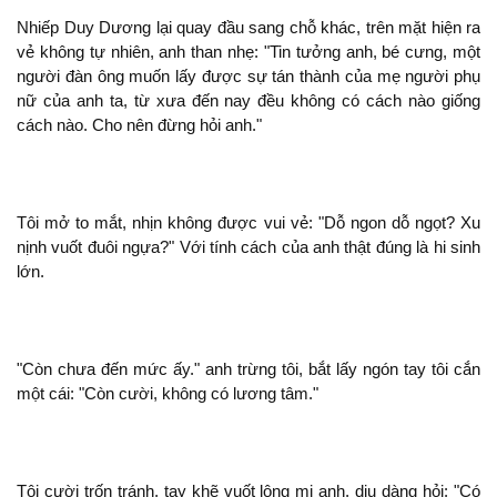
Nhiếp Duy Dương lại quay đầu sang chỗ khác,
mặt
ra
vẻ
tự nhiên,
than
: "Tin tưởng
, bé cưng,
người đàn ông muốn lấy được
tán thành của mẹ người phụ
nữ của
ta, từ xưa đến nay đều
có cách nào giống
cách nào. Cho nên đừng hỏi
."
Tôi mở to mắt, nhịn
được vui vẻ: "Dỗ ngon dỗ ngọt? Xu
nịnh vuốt đuôi ngựa?" Với tính cách của
đúng là hi sinh
lớn.
"Còn chưa đến mức ấy."
trừng tôi, bắt lấy ngón tay tôi cắn
cái: "Còn cười,
có lương tâm."
Tôi cười trốn tránh, tay khẽ vuốt lông mi
, dịu dàng hỏi: "Có