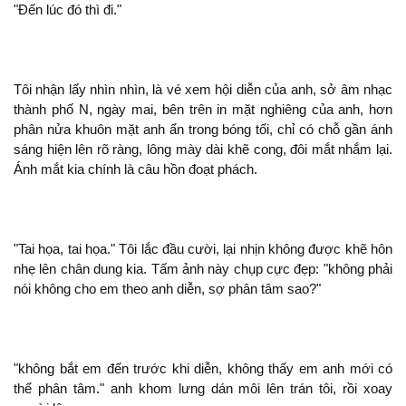
"Đến lúc đó
."
Tôi nhận lấy nhìn nhìn, là vé xem hội diễn của
, sở
nhạc
thành phố N, ngày mai, bên
in mặt nghiêng của
, hơn
phân nửa khuôn mặt
trong bóng tối, chỉ có chỗ gần ánh
sáng
lên
ràng, lông mày dài khẽ cong, đôi mắt nhắm lại.
Ánh mắt kia chính là câu hồn đoạt phách.
"Tai họa, tai họa." Tôi lắc đầu cười, lại nhịn
được khẽ hôn
lên chân dung kia. Tấm ảnh này chụp cực đẹp: "
phải
cho em theo
diễn, sợ phân tâm sao?"
"
bắt em đến trước khi diễn,
thấy em
mới có
thể phân tâm."
khom lưng dán môi lên trán tôi, rồi xoay