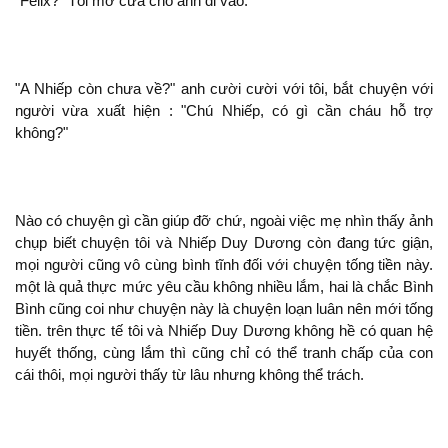
"Felix?" Tôi mở cửa cho
vào.
"A Nhiếp còn chưa về?"
cười cười với tôi, bắt chuyện với
người vừa xuất
: "Chú Nhiếp, có gì cần cháu hỗ trợ
?"
Nào có chuyện gì cần giúp đỡ chứ, ngoài việc mẹ nhìn thấy ảnh
chụp biết chuyện tôi và Nhiếp Duy Dương còn
tức giận,
mọi người cũng vô cùng bình tĩnh đối với chuyện tống tiền này.
là quả thực mức
cầu
nhiều lắm, hai là chắc Bình
Bình cũng coi như chuyện này là chuyện loạn luân nên mới tống
tiền.
thực tế tôi và Nhiếp Duy Dương
hề có quan hệ
huyết thống, cùng lắm
cũng chỉ có thể tranh chấp của con
cái thôi, mọi người thấy từ lâu nhưng
thể trách.