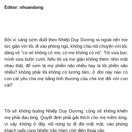
Editor: nhuandong
Bởi vì sáng sớm đuổi theo Nhiếp Duy Dương ra ngoài nên mẹ
tức giận với tôi,
vào phòng ngủ,
chịu
chuyện với tôi,
dáng vẻ "có nó
có mẹ, có mẹ
có nó". Tôi vừa bực
mình vừa buồn cười. Nếu tôi và mẹ giận
thèm nhìn mặt
nhau
, để xem là mẹ phiền não nhiều hay là tôi phiền não
nhiều?
phải tôi
có lương tâm, ở đời này nào có
con cái
cha mẹ bằng tình thương của cha mẹ đối với con
cái?
Tôi
buông Nhiếp Duy Dương, cũng
khiến
mẹ phải đau lòng. Quyết định phải giải thích cho mẹ mềm lòng,
vì vậy
ở đây nổi nóng tự
đòi mất mặt, vào phòng
khách ngồi cùng Nhiếp Văn Hàm chờ điện thoại vậy.