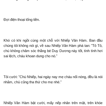
Đợi điện thoại tống tiền.
Khó có khi ngồi cùng
chỗ với Nhiếp Văn Hàm. Ban đầu
chúng tôi
gì, về sau Nhiếp Văn Hàm phá tan: "Tô Tô,
chú
chăm sóc thằng bé Duy Dương này tốt, tính tình hơi
sai lệch, cháu khoan dung cho nó."
Tôi cười: "Chú Nhiếp, hai ngày nay mẹ cháu nổi nóng, đều là
nhảm, chú cũng tha thứ cho mẹ nhé."
Nhiếp Văn Hàm bật cười, mấy nếp nhăn
mặt,
khóe