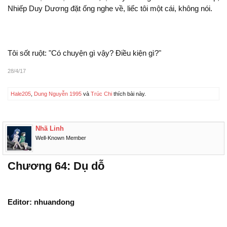
Nhiếp Duy Dương đặt ống nghe về, liếc tôi
cái,
.
Tôi sốt ruột: "Có chuyện gì vậy? Điều kiện gì?"
28/4/17
Hale205
,
Dung Nguyễn 1995
và
Trúc Chi
thích bài này.
Nhã Linh
Well-Known Member
Chương 64: Dụ dỗ
Editor: nhuandong