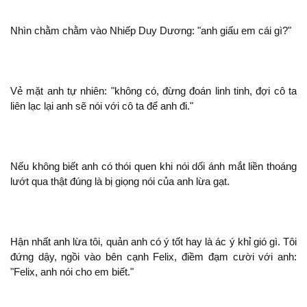
Nhìn chằm chằm vào Nhiếp Duy Dương: "
giấu em cái gì?"
Vẻ mặt
tự nhiên: "
có, đừng đoán linh tinh, đợi
ta
liên lạc lại
với
ta để
."
Nếu
biết
có thói quen khi
dối ánh mắt liền thoáng
lướt qua
đúng là bị giọng
của
lừa gạt.
Hận nhất
lừa tôi, quản
có ý tốt hay là ác ý khỉ gió gì. Tôi
đứng dậy, ngồi vào bên cạnh Felix, điềm đạm cười với
:
"Felix,
cho em biết."