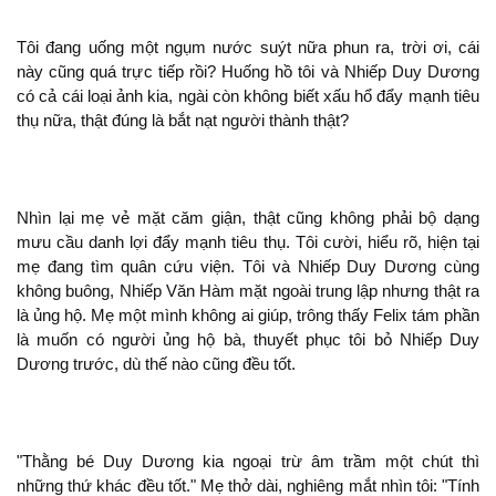
Tôi
uống
ngụm nước suýt nữa phun ra, trời ơi, cái
này cũng quá trực tiếp rồi? Huống hồ tôi và Nhiếp Duy Dương
có cả cái loại ảnh kia, ngài còn
biết xấu hổ đẩy mạnh tiêu
thụ nữa,
đúng là bắt nạt người thành
?
Nhìn lại mẹ vẻ mặt căm giận,
cũng
phải bộ dạng
mưu cầu danh lợi đẩy mạnh tiêu thụ. Tôi cười, hiểu
,
tại
mẹ
tìm quân cứu viện. Tôi và Nhiếp Duy Dương cùng
buông, Nhiếp Văn Hàm mặt ngoài trung lập nhưng
ra
là ủng hộ. Mẹ
mình
ai giúp, trông thấy Felix tám phần
là muốn có người ủng hộ bà, thuyết phục tôi bỏ Nhiếp Duy
Dương trước, dù thế nào cũng đều tốt.
"Thằng bé Duy Dương kia ngoại trừ
trầm
chút
những thứ khác đều tốt." Mẹ thở dài, nghiêng mắt nhìn tôi: "Tính