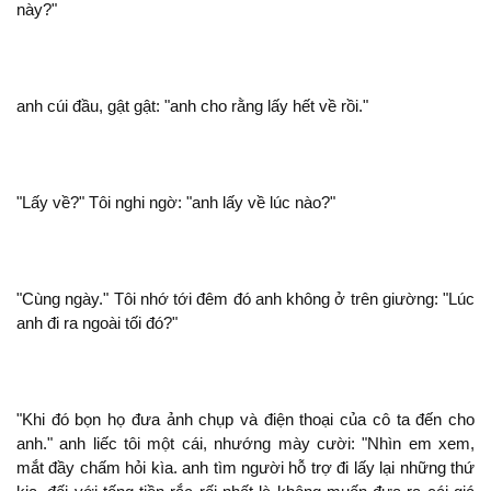
này?"
cúi đầu, gật gật: "
cho rằng lấy hết về rồi."
"Lấy về?" Tôi nghi ngờ: "
lấy về lúc nào?"
"Cùng ngày." Tôi nhớ tới đêm đó
ở
giường: "Lúc
ra ngoài tối đó?"
"Khi đó bọn họ đưa ảnh chụp và điện thoại của
ta đến cho
."
liếc tôi
cái, nhướng mày cười: "Nhìn em xem,
mắt đầy chấm hỏi kìa.
tìm người hỗ trợ
lấy lại những thứ