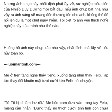
Nhưng ảnh chụp này nhất định phải lấy về,
nghiệp biểu diễn
của Nhiếp Duy Dương mới bắt đầu, nếu ảnh chụp bất nhã như
vậy ra ánh sáng
mang đến thương tổn cho
.
thể để
nổi lên dù là
chút nguy hiểm. Tôi biết
thích nghề
nghiệp này của mình như thế nào.
Huống hồ ảnh này chụp xấu như vậy, nhất định phải lấy về tiêu
hủy toàn bộ.
---luoimantinh.com---
Mẹ ở
tầng nghe thấy tiếng, xuống tầng nhìn thấy Felix, lập
tức thay đổi khuôn mặt tươi cười kéo Felix
chuyện.
"Tô Tô bị dì làm hư rồi." Mẹ bóc cam đưa vào trong tay Felix,
miệng cằn nhằn: "Đừng thấy nó thích cười, tính tình còn chưa