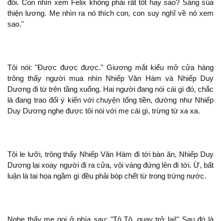
đối. Con nhìn xem Felix
phải rất tốt hay sao? Sáng sủa
thiện lương. Mẹ nhìn ra nó thích con, con suy nghĩ về nó xem
sao."
Tôi
: "Được được được." Giương mắt kiểu mở cửa hàng
trông thấy người mua nhìn Nhiếp Văn Hàm và Nhiếp Duy
Dương
từ
tầng xuống. Hai người
cái gì đó, chắc
là
trao đổi ý kiến với chuyện tống tiền, dường như Nhiếp
Duy Dương nghe được tôi
với mẹ cái gì, trừng từ xa xa.
Tôi le lưỡi, trông thấy Nhiếp Văn Hàm
tới bàn ăn, Nhiếp Duy
Dương lại xoay người
ra cửa, vội vàng đứng lên
tới. Ừ, bất
luận là tai họa ngầm gì đều phải bóp chết từ trong trứng nước.
Nghe thấy mẹ gọi ở phía sau: "Tô Tô, quay trở lại!" Sau đó là