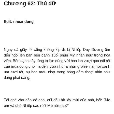
Chương 62: Thú dữ
Edit: nhuandong
Ngay cả giầy tôi cũng
kịp
, bị Nhiếp Duy Dương ôm
đến ngồi lên bàn bên cạnh suối phun Mỹ nhân ngư trong hoa
viên. Bên cạnh cây tùng to lớn cùng với hoa lan vượt qua cái rét
của mùa đông chờ hạ đến, vừa nhú ra những phiến lá mới xanh
um tươi tốt, nụ hoa màu nhạt trong bóng đêm thoạt nhìn như
phát sáng.
Tôi ghé vào cần cổ
, cúi đầu hít lấy mùi của
, hỏi: "Mẹ
em và chú Nhiếp sao rồi? Mẹ
sao?"