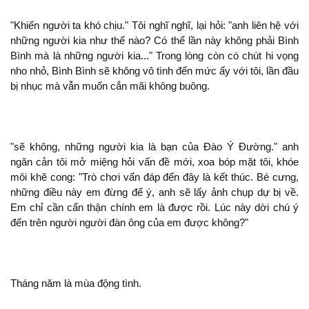
"Khiến người ta khó chịu." Tôi nghĩ nghĩ, lại hỏi: "
liên hệ với
những người kia như thế nào? Có thể lần này
phải Bình
Bình mà là những người kia..." Trong lòng còn có chút hi vọng
nho
, Bình Bình
vô tình đến mức ấy với tôi, lần đầu
bị nhục mà vẫn muốn cắn mãi
buông.
"
, những người kia là bạn của Đào Ý Đường."
ngăn cản tôi mở miệng hỏi vấn đề mới, xoa bóp mặt tôi, khóe
môi khẽ cong: "Trò chơi vấn đáp đến đây là kết thúc. Bé cưng,
những điều này em đừng để ý,
lấy ảnh chụp dự bị về.
Em chỉ cần cẩn thận chính em là được rồi. Lúc này dời chú ý
đến
người người đàn ông của em được
?"
Tháng năm là mùa động tình.