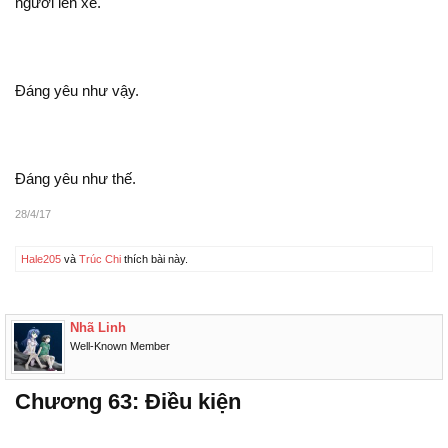
người lên xe.
Đáng
như vậy.
Đáng
như thế.
28/4/17
Hale205
và
Trúc Chi
thích bài này.
Nhã Linh
Well-Known Member
Chương 63: Điều kiện