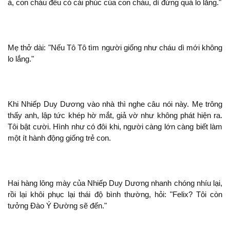
à, con cháu đều có cái phúc của con cháu, dì đừng quá lo lắng."
Mẹ thở dài: "Nếu Tô Tô tìm người giống như cháu dì mới
lo lắng."
Khi Nhiếp Duy Dương vào nhà
nghe câu
này. Mẹ trông
thấy
, lập tức khép hờ mắt, giả vờ như
phát
ra.
Tôi bật cười. Hình như có đôi khi, người càng lớn càng biết làm
ít hành động giống trẻ con.
Hai hàng lông mày của Nhiếp Duy Dương nhanh chóng nhíu lại,
rồi lại khôi phục lại thái độ bình thường, hỏi: "Felix? Tôi còn
tưởng Đào Ý Đường
đến."