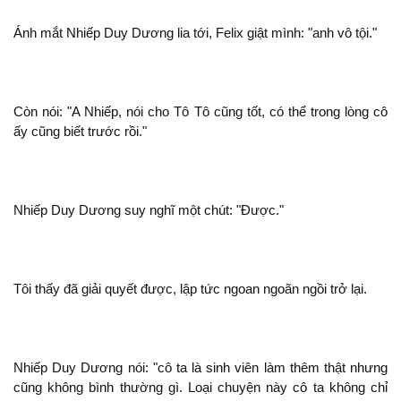
Ánh mắt Nhiếp Duy Dương lia tới, Felix giật mình: "
vô tội."
Còn
: "A Nhiếp,
cho Tô Tô cũng tốt, có thể trong lòng
ấy cũng biết trước rồi."
Nhiếp Duy Dương suy nghĩ
chút: "Được."
Tôi thấy
giải quyết được, lập tức ngoan ngoãn ngồi trở lại.
Nhiếp Duy Dương
: "
ta là sinh viên làm thêm
nhưng
cũng
bình thường gì. Loại chuyện này
ta
chỉ