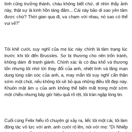
tình cũng trưởng thành, cháu
biết chứ, dì nhìn thấy ảnh
này,
là kinh hồn táng đảm... Cái này bảo dì sao yên tâm
được chứ? Thời gian qua
, va chạm với nhau, nó sao có thể
vui vẻ?"
Tôi khẽ cười, suy nghĩ của mẹ lúc này chính là tâm trạng lúc
trước khi tôi đến Brussles. Sợ bị thương cho nên trốn tránh,
dám
tranh giành. Chính xác là có đau khổ và thương
tổn nhưng tôi nhớ tới thay đổi của
, nhiệt tình và lãng mạn
dung túng săn sóc của
, a, may mắn tôi suy nghĩ cẩn thận
sớm
chút, nếu
tôi
bỏ qua những điều tốt đẹp này.
Khuôn mặt
u của
thể biến mất trong
sớm
chiều nhưng bây giờ hiệu quả
rệt, tôi tràn ngập lòng tin.
Cuối cùng Felix hiểu
chuyện gì xảy ra, liếc tôi
cái, tôi làm
động tác vô lực với
.
cười rộ lên,
với mẹ: "Dì Nhiếp