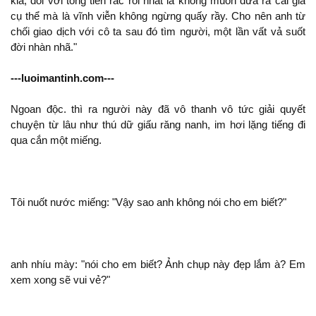
kia, đối với tống tiền rắc rối nhất là
muốn đưa ra cái giá
cụ thể mà là vĩnh viễn
ngừng quấy rầy. Cho nên
từ
chối giao dịch với
ta sau đó tìm người,
lần vất vả suốt
đời nhàn nhã."
---luoimantinh.com---
Ngoan độc.
ra người này
vô thanh vô tức giải quyết
chuyện từ lâu như thú dữ giấu răng nanh, im hơi lặng tiếng
qua cắn
miếng.
Tôi nuốt nước miếng: "Vậy sao
cho em biết?"
nhíu mày: "
cho em biết? Ảnh chụp này đẹp lắm à? Em
xem xong
vui vẻ?"