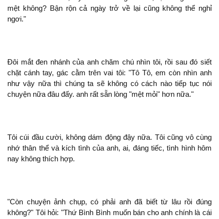
mệt
? Bận rộn cả ngày trở về lại cũng
thể nghỉ
ngơi."
Đôi mắt đen nhánh của
chăm chú nhìn tôi, rồi sau đó siết
chặt cánh tay, gác cằm
vai tôi: "Tô Tô, em còn nhìn
như vậy nữa
chúng ta
có cách nào tiếp tục
chuyện nữa đâu đấy.
rất sẵn lòng "mệt mỏi" hơn nữa."
Tôi cúi đầu cười,
dám động đậy nữa. Tôi cũng vô cùng
nhớ thân thể và kích tình của
, ai, đáng tiếc, tình hình hôm
nay
thích hợp.
"Còn chuyện ảnh chụp, có phải
biết từ lâu rồi đúng
?" Tôi hỏi: "Thứ Bình Bình muốn bán cho
chính là cái