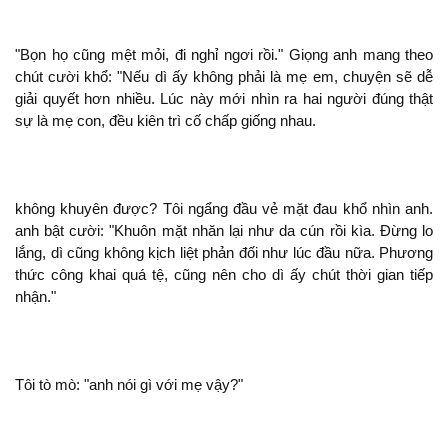
"Bọn họ cũng mệt mỏi,
nghỉ ngơi rồi." Giọng
mang theo
chút cười khổ: "Nếu dì ấy
phải là mẹ em, chuyện
dễ
giải quyết hơn nhiều. Lúc này mới nhìn ra hai người đúng
là mẹ con, đều kiên trì cố chấp giống nhau.
khuyên được? Tôi ngẩng đầu vẻ mặt đau khổ nhìn
.
bật cười: "Khuôn mặt nhăn lại như da cún rồi kìa. Đừng lo
lắng, dì cũng
kịch liệt phản đối như lúc đầu nữa. Phương
thức công khai quá tệ, cũng nên cho dì ấy chút thời gian tiếp
nhận."
Tôi tò mò: "
gì với mẹ vậy?"