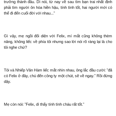
trưởng thành đâu. Dì
, từ nay về sau tìm bạn trai nhất định
phải tìm người ôn hòa hiền hậu, tính tình tốt, hai người mới có
thể
đến cuối đời với nhau..."
Gì vậy, mẹ ngồi đối diện với Felix, mí mắt cũng
thèm
nâng,
liếc về phía tôi nhưng sao lời
ràng lại là cho
tôi nghe chứ?
Tôi và Nhiếp Văn Hàm liếc mắt nhìn nhau, ông lắc đầu cười: "
có Felix ở đây, chú đến công ty
chút,
về ngay." Rồi đứng
dậy.
Mẹ còn
: "Felix, dì thấy tính tình cháu rất tốt."