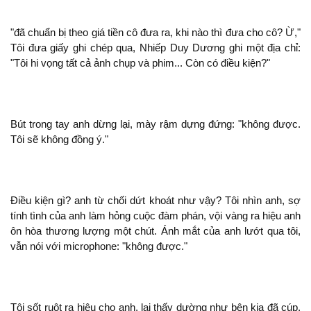
"
chuẩn bị theo giá tiền
đưa ra, khi nào
đưa cho
? Ừ,"
Tôi đưa giấy ghi chép qua, Nhiếp Duy Dương ghi
địa chỉ:
"Tôi hi vọng tất cả ảnh chụp và phim... Còn có điều kiện?"
Bút trong tay
dừng lại, mày rậm dựng đứng: "
được.
Tôi
đồng ý."
Điều kiện gì?
từ chối dứt khoát như vậy? Tôi nhìn
, sợ
tính tình của
làm hỏng cuộc đàm phán, vội vàng ra hiệu
ôn hòa thương lượng
chút. Ánh mắt của
lướt qua tôi,
vẫn
với microphone: "
được."
Tôi sốt ruột ra hiệu cho
, lại thấy dường như bên kia
cúp,